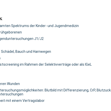
K
samten Spektrums der Kinder- und Jugendmedizin
Frühgeborenen
genduntersuchungen J1/J2
e, Schädel, Bauch und Harnwegen
n
stscreening im Rahmen der Selektivverträge oder als IGeL
ineren Wunden
tersuchungsmöglichkeiten: Blutbild mit Differenzierung, CrP, Blutz
untersuchungen
eit mit einem Vertragslabor