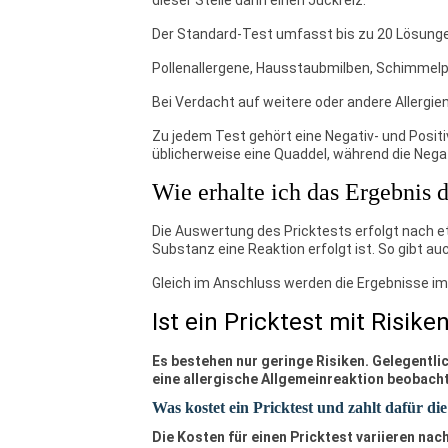
dieser Stelle dann einen Juckreiz.
Der Standard-Test umfasst bis zu 20 Lösunge
Pollenallergene, Hausstaubmilben, Schimmelpi
Bei Verdacht auf weitere oder andere Allergie
Zu jedem Test gehört eine Negativ- und Positiv
üblicherweise eine Quaddel, während die Negat
Wie erhalte ich das Ergebnis d
Die Auswertung des Pricktests erfolgt nach et
Substanz eine Reaktion erfolgt ist. So gibt a
Gleich im Anschluss werden die Ergebnisse im 
Ist ein Pricktest mit Risik
Es bestehen nur geringe Risiken. Gelegentlic
eine allergische Allgemeinreaktion beobacht
Was kostet ein Pricktest und zahlt dafür d
Die Kosten für einen Pricktest variieren n