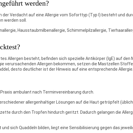
chgeführt werden?
n der Verdacht auf eine Allergie vom Soforttyp (Typ I) besteht und du
en werden soll.
allergie, Hausstaubmilbenallergie, Schimmelpilzallergie, Tierhaarallerg
cktest?
s Allergen besteht, befinden sich spezielle Antikörper (IgE) auf den M
ie verursachenden Allergen bekommen, setzen die Mastzellen Stoffe (i
ddel, desto deutlicher ist der Hinweis auf eine entsprechende Allergie
rer Praxis ambulant nach Terminvereinbarung durch.
verschiedener allergenhaltiger Lösungen auf die Haut getröpfelt (übli
zette durch den Tropfen hindurch geritzt. Dadurch gelangen die Aller
nd sich Quaddeln bilden, liegt eine Sensibilisierung gegen das jeweilig