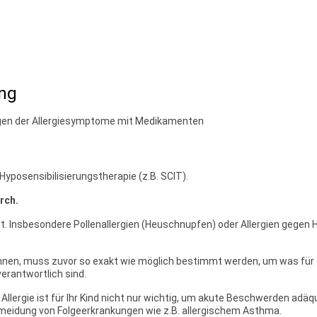
ng
igen der Allergiesymptome mit Medikamenten
Hyposensibilisierungstherapie (z.B. SCIT).
rch.
eitet. Insbesondere Pollenallergien (Heuschnupfen) oder Allergien ge
önnen, muss zuvor so exakt wie möglich bestimmt werden, um was für e
erantwortlich sind.
 Allergie ist für Ihr Kind nicht nur wichtig, um akute Beschwerden adä
rmeidung von Folgeerkrankungen wie z.B. allergischem Asthma.