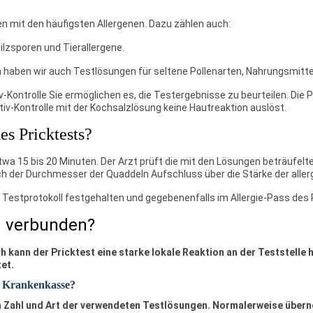
n mit den häufigsten Allergenen. Dazu zählen auch:
lzsporen und Tierallergene.
n haben wir auch Testlösungen für seltene Pollenarten, Nahrungsmitte
-Kontrolle Sie ermöglichen es, die Testergebnisse zu beurteilen. Die 
iv-Kontrolle mit der Kochsalzlösung keine Hautreaktion auslöst.
es Pricktests?
wa 15 bis 20 Minuten. Der Arzt prüft die mit den Lösungen beträufelte
uch der Durchmesser der Quaddeln Aufschluss über die Stärke der aller
Testprotokoll festgehalten und gegebenenfalls im Allergie-Pass des P
en verbunden?
h kann der Pricktest eine starke lokale Reaktion an der Teststelle 
et.
ie Krankenkasse?
ach Zahl und Art der verwendeten Testlösungen. Normalerweise übe